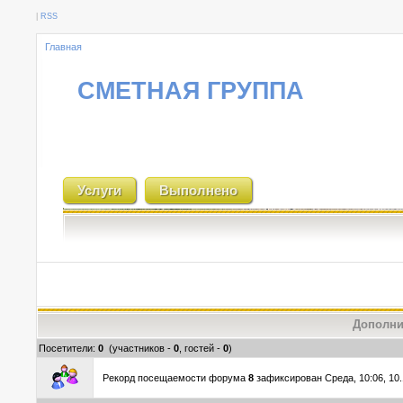
|
RSS
Главная
СМЕТНАЯ ГРУППА
Услуги
Выполнено
Дополни
Посетители:
0
(участников -
0
, гостей -
0
)
Рекорд посещаемости форума
8
зафиксирован Среда, 10:06, 10.