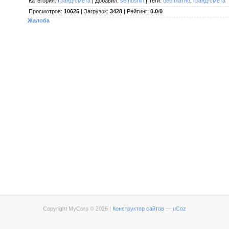
Категория
:
Гранд-смета
|
Добавил
:
semushin
|
Теги
:
бесплатно
,
гранд-смета
Просмотров
:
10625
|
Загрузок
:
3428
|
Рейтинг
:
0.0
/
0
Жалоба
Copyright MyCorp © 2026
|
Конструктор сайтов
—
uCoz